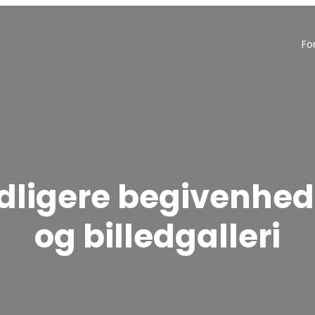
Fo
idligere begivenhed
og billedgalleri