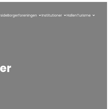
rside
Borgerforeningen
Institutioner
Hallen
Turisme
er