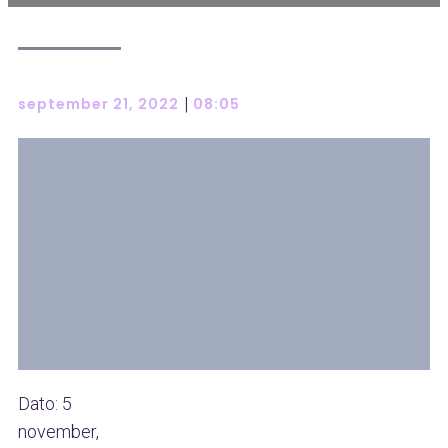
|
september 21, 2022
08:05
Dato:
5
november,