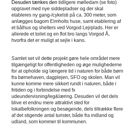
Desuden tænkes den
tidligere mølledam (se foto)
opgravet med nye siddepladser og der skal
etableres ny gang-/cykelsti på ca. 300 meter, som
anlægges bagom Elmholts huse, samt etablering af
et bålhus og shelters ved Vorgod Lejrplads.
Her er
allerede et toilet og en flot bro langs Vorgod Å,
hvorfra det er muligt at sejle i kano.
Samlet set vil d
ette projekt gøre hele området mere
tilgængeligt for offentligheden og øge mulighederne
for at opholde sig længere tid i naturen for både børn
fra børnehaven, dagplejen, SFO og skolen. Man vil
kunne komme mere sikkert rundt i naturen, både i
fritiden og i forbindelse med fx
udeundervisning/leg&læring. Desuden vil det dels
blive et endnu mere attraktivt sted for
lokalbefolkningen og besøgende, dels tiltrække flere
af det stigende antal turister, både fra indland og
udland, som kommer til kommunen.