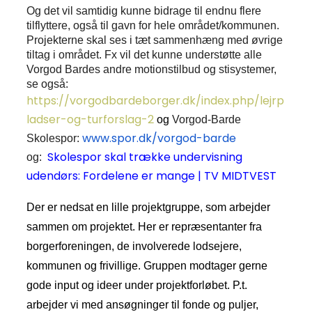
Og det vil samtidig kunne bidrage til endnu flere
tilflyttere, også til gavn for hele området/kommunen.
Projekterne skal ses i tæt sammenhæng med øvrige
tiltag i området. Fx vil det kunne understøtte alle
Vorgod Bardes andre motionstilbud og stisystemer,
se også:
https://vorgodbardeborger.dk/index.php/lejrp
ladser-og-turforslag-2
og
Vorgod-Barde
www.spor.dk/vorgod-barde
Skolespor:
Skolespor skal trække undervisning
og:
udendørs: Fordelene er mange | TV MIDTVEST
Der er nedsat en lille projektgruppe, som arbejder
sammen om projektet. Her er repræsentanter fra
borgerforeningen, de involverede lodsejere,
kommunen og frivillige. Gruppen modtager gerne
gode input og ideer under projektforløbet. P.t.
arbejder vi med ansøgninger til fonde og puljer,