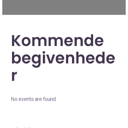
Kommende
begivenhede
r
No events are found.